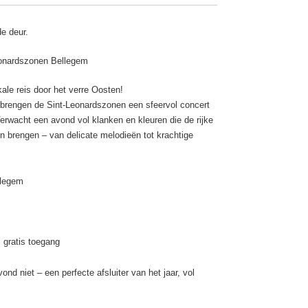
de deur.
eonardszonen Bellegem
le reis door het verre Oosten!
brengen de Sint-Leonardszonen een sfeervol concert
Verwacht een avond vol klanken en kleuren die de rijke
en brengen – van delicate melodieën tot krachtige
llegem
: gratis toegang
nd niet – een perfecte afsluiter van het jaar, vol